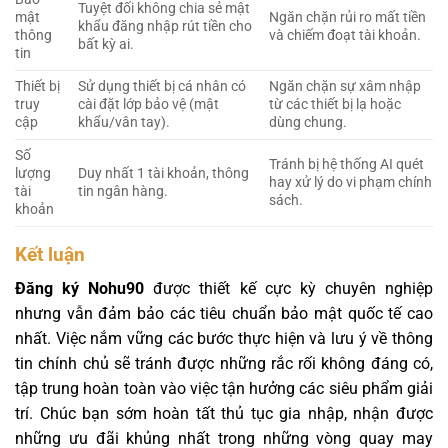
Tuyệt đối không chia sẻ mật
mật
Ngăn chặn rủi ro mất tiền
khẩu đăng nhập rút tiền cho
thông
và chiếm đoạt tài khoản.
bất kỳ ai.
tin
Thiết bị
Sử dụng thiết bị cá nhân có
Ngăn chặn sự xâm nhập
truy
cài đặt lớp bảo vệ (mật
từ các thiết bị lạ hoặc
cập
khẩu/vân tay).
dùng chung.
Số
Tránh bị hệ thống AI quét
lượng
Duy nhất 1 tài khoản, thông
hay xử lý do vi phạm chính
tài
tin ngân hàng.
sách.
khoản
Kết luận
Đăng ký Nohu90
được thiết kế cực kỳ chuyên nghiệp
nhưng vẫn đảm bảo các tiêu chuẩn bảo mật quốc tế cao
nhất. Việc nắm vững các bước thực hiện và lưu ý về thông
tin chính chủ sẽ tránh được những rắc rối không đáng có,
tập trung hoàn toàn vào việc tận hưởng các siêu phẩm giải
trí. Chúc bạn sớm hoàn tất thủ tục gia nhập, nhận được
những ưu đãi khủng nhất trong những vòng quay may