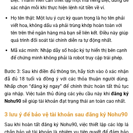
biệt. Thành vien cần thiết lập một mã riêng biệt, dùng để
xác nhận mỗi khi thực hiện lệnh rút tiền về ví.
Họ tên thật: Một lưu ý cực kỳ quan trọng là họ tên phải
viết hoa, không dấu và phải trùng khớp hoàn toàn với
tên trên thẻ ngân hàng mà bạn sẽ liên kết. Điều này giúp
quá trình đối soát tài chính diễn ra tự động nhất.
Mã xác minh: Nhập dãy số hoặc ký tự hiển thị bên cạnh
để chứng minh không phải là robot truy cập trái phép.
Bước 3: Sau khi điền đủ thông tin, hãy tích vào ô xác nhận
đã đủ 18 tuổi và đồng ý với các thỏa thuận người dùng.
Nhấp chọn “đăng ký ngay” để chính thức hoàn tất thủ tục
gia nhập. Việc tuân thủ đúng các yêu cầu này khi
đăng ký
Nohu90
sẽ giúp tài khoản đạt trạng thái an toàn cao nhất.
3 lưu ý để bảo vệ tài khoản sau đăng ký Nohu90
Sau khi hoàn tất đăng ký Nohu90, việc thiết lập các lớp lá
chắn bảo vệ tài khoản là nhiệm vụ tiên quyết để đảm bảo