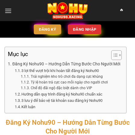
ng nổ cảm xúc và rinh về những phần thưởng siêu khủng! 🔥
ĐĂNG KÝ
ĐĂNG NHẬP
Mục lục
Đăng Ký Nohu90 – Hướng Dẫn Từng Bước Cho Người Mới
3 lợi thế vượt trội khi hoàn tất đăng ký Nohu90
Trải nghiệm kho trò chơi đa dạng cực khủng
Tỷ lệ hoàn trả cực cao mỗi ngày cho người chơi
Chế độ đãi ngộ đặc biệt dành cho VIP
Hướng dẫn quy trình đăng ký Nohu90 chuẩn xác
3 lưu ý để bảo vệ tài khoản sau đăng ký Nohu90
Kết luận
Đăng Ký Nohu90 – Hướng Dẫn Từng Bước
Cho Người Mới