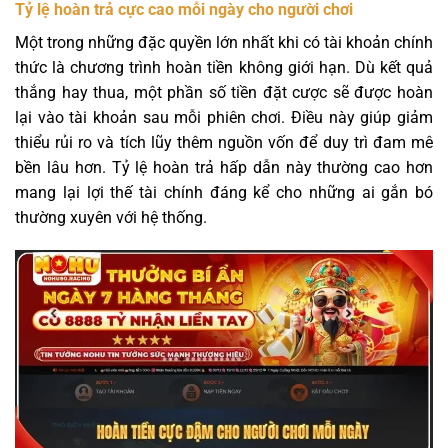
Tỷ lệ hoàn trả cực cao mỗi ngày cho người chơi
Một trong những đặc quyền lớn nhất khi có tài khoản chính
thức là chương trình hoàn tiền không giới hạn. Dù kết quả
thắng hay thua, một phần số tiền đặt cược sẽ được hoàn
lại vào tài khoản sau mỗi phiên chơi. Điều này giúp giảm
thiểu rủi ro và tích lũy thêm nguồn vốn để duy trì đam mê
bền lâu hơn. Tỷ lệ hoàn trả hấp dẫn này thường cao hơn
mang lại lợi thế tài chính đáng kể cho những ai gắn bó
thường xuyên với hệ thống.