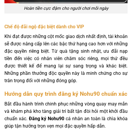
Hoàn tiền cực đậm cho người chơi mỗi ngày
Chế độ đãi ngộ đặc biệt dành cho VIP
Khi đạt được những cột mốc giao dịch nhất định, tài khoản
sẽ được nâng cấp lên các bậc thứ hạng cao hơn với những
đặc quyền riêng biệt. Từ quà tặng sinh nhật, ưu đãi nạp
tiền đến việc có nhân viên chăm sóc riêng, mọi thứ đều
được thiết kế để mang lại sự sang trọng và khác biệt.
Những phần thưởng độc quyền này là minh chứng cho sự
trân trọng đối với những đóng góp.
Hướng dẫn quy trình đăng ký Nohu90 chuẩn xác
Bắt đầu hành trình chinh phục những vòng quay may mắn
và khám phá kho tàng giải trí bất tận đòi hỏi một khởi đầu
chuẩn xác.
Đăng ký Nohu90
cá nhân an toàn là chìa khóa
giúp tận hưởng trọn vẹn mọi đặc quyền hấp dẫn.