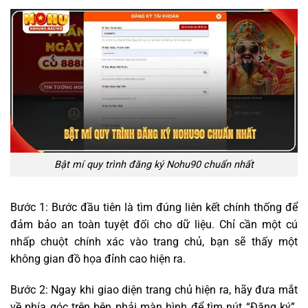
Bật mí quy trình đăng ký Nohu90 chuẩn nhất
Bước 1: Bước đầu tiên là tìm đúng liên kết chính thống để
đảm bảo an toàn tuyệt đối cho dữ liệu. Chỉ cần một cú
nhấp chuột chính xác vào trang chủ, bạn sẽ thấy một
không gian đồ họa đỉnh cao hiện ra.
Bước 2: Ngay khi giao diện trang chủ hiện ra, hãy đưa mắt
về phía góc trên bên phải màn hình để tìm nút “Đăng ký”.