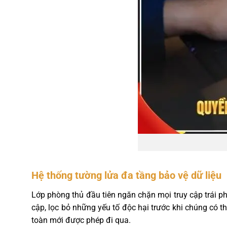
Hệ thống tường lửa đa tầng bảo vệ dữ liệu
Lớp phòng thủ đầu tiên ngăn chặn mọi truy cập trái phé
cập, lọc bỏ những yếu tố độc hại trước khi chúng có t
toàn mới được phép đi qua.