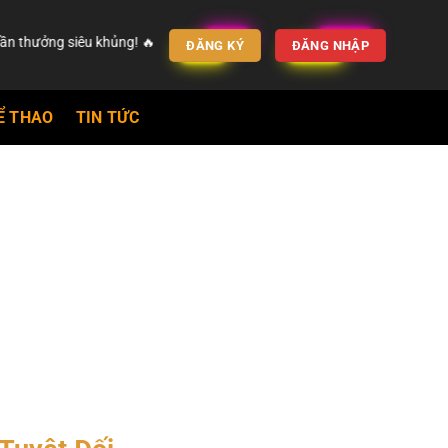
êu khủng! 🔥
ĐĂNG KÝ
ĐĂNG NHẬP
Ể THAO
TIN TỨC