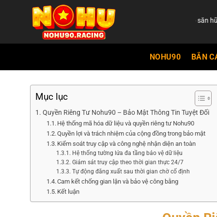
NOHU90.com | Sân chơi đỉnh cao săn hũ dành cho nh
NOHU90
BẮN C
Mục lục
Quyền Riêng Tư Nohu90 – Bảo Mật Thông Tin Tuyệt Đối
Hệ thống mã hóa dữ liệu và quyền riêng tư Nohu90
Quyền lợi và trách nhiệm của cộng đồng trong bảo mật
Kiểm soát truy cập và công nghệ nhận diện an toàn
Hệ thống tường lửa đa tầng bảo vệ dữ liệu
Giám sát truy cập theo thời gian thực 24/7
Tự động đăng xuất sau thời gian chờ cố định
Cam kết chống gian lận và bảo vệ công bằng
Kết luận