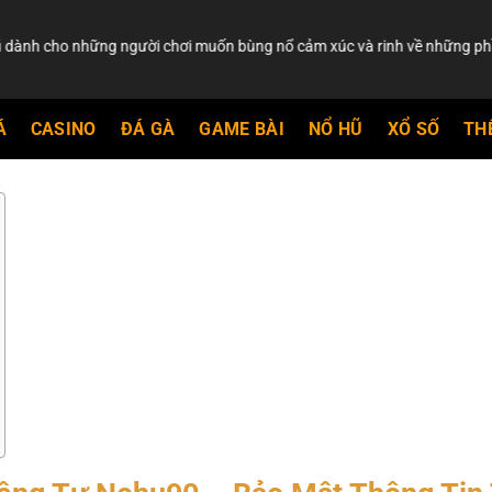
ững người chơi muốn bùng nổ cảm xúc và rinh về những phần thưởng si
Á
CASINO
ĐÁ GÀ
GAME BÀI
NỔ HŨ
XỔ SỐ
TH