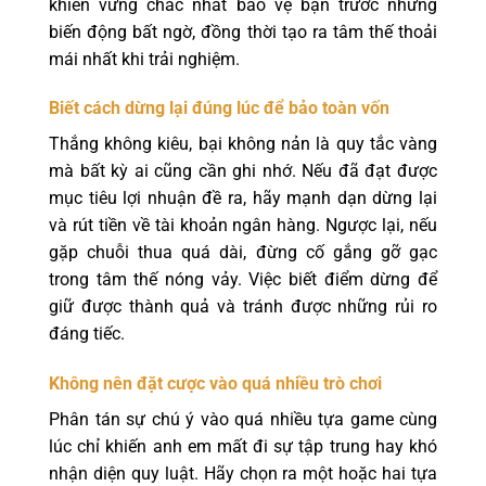
khiên vững chắc nhất bảo vệ bạn trước những
biến động bất ngờ, đồng thời tạo ra tâm thế thoải
mái nhất khi trải nghiệm.
Biết cách dừng lại đúng lúc để bảo toàn vốn
Thắng không kiêu, bại không nản là quy tắc vàng
mà bất kỳ ai cũng cần ghi nhớ. Nếu đã đạt được
mục tiêu lợi nhuận đề ra, hãy mạnh dạn dừng lại
và rút tiền về tài khoản ngân hàng. Ngược lại, nếu
gặp chuỗi thua quá dài, đừng cố gắng gỡ gạc
trong tâm thế nóng vảy. Việc biết điểm dừng để
giữ được thành quả và tránh được những rủi ro
đáng tiếc.
Không nên đặt cược vào quá nhiều trò chơi
Phân tán sự chú ý vào quá nhiều tựa game cùng
lúc chỉ khiến anh em mất đi sự tập trung hay khó
nhận diện quy luật. Hãy chọn ra một hoặc hai tựa