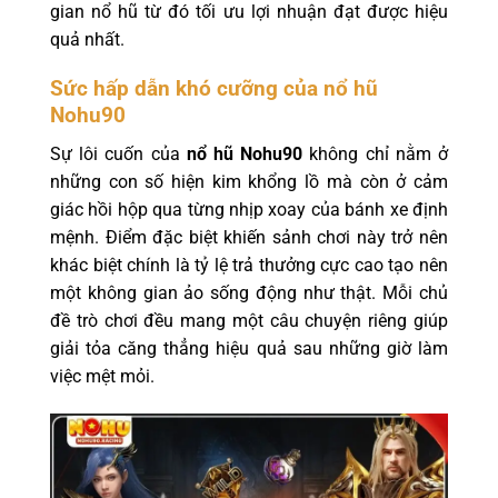
gian nổ hũ từ đó tối ưu lợi nhuận đạt được hiệu
quả nhất.
Sức hấp dẫn khó cưỡng của nổ hũ
Nohu90
Sự lôi cuốn của
nổ hũ Nohu90
không chỉ nằm ở
những con số hiện kim khổng lồ mà còn ở cảm
giác hồi hộp qua từng nhịp xoay của bánh xe định
mệnh. Điểm đặc biệt khiến sảnh chơi này trở nên
khác biệt chính là tỷ lệ trả thưởng cực cao tạo nên
một không gian ảo sống động như thật. Mỗi chủ
đề trò chơi đều mang một câu chuyện riêng giúp
giải tỏa căng thẳng hiệu quả sau những giờ làm
việc mệt mỏi.