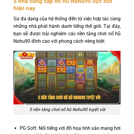
5 nhà cung cấp nổ hũ Nohu90 cực hot
hiện nay
Sự đa dạng của hệ thống đến từ việc hợp tác cùng
những nhà phát hành danh tiếng thế giới. Tại đây,
bạn sẽ được trải nghiệm các nền tảng chơi nổ hũ
Nohu90 đỉnh cao với phong cách riêng biệt:
5 nền tảng chơi nổ hũ Nohu90 tuyệt vời
PG Soft: Nổi tiếng với đồ họa tinh xảo mang hơi