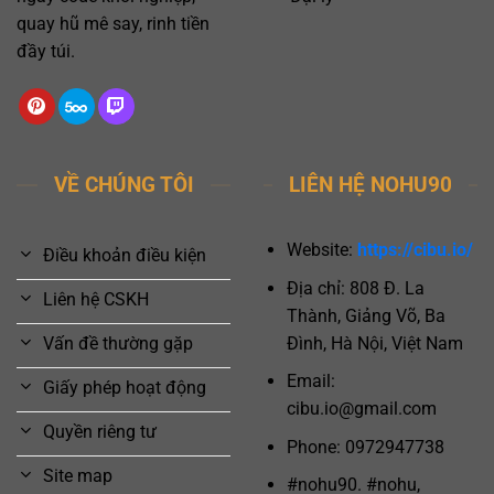
quay hũ mê say, rinh tiền
đầy túi.
VỀ CHÚNG TÔI
LIÊN HỆ NOHU90
Website:
https://cibu.io/
Điều khoản điều kiện
Địa chỉ: 808 Đ. La
Liên hệ CSKH
Thành, Giảng Võ, Ba
Đình, Hà Nội, Việt Nam
Vấn đề thường gặp
Email:
Giấy phép hoạt động
cibu.io@gmail.com
Quyền riêng tư
Phone: 0972947738
Site map
#nohu90. #nohu,