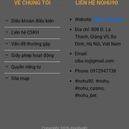
VỀ CHÚNG TÔI
LIÊN HỆ NOHU90
Website:
https://cibu.io/
Điều khoản điều kiện
Địa chỉ: 808 Đ. La
Liên hệ CSKH
Thành, Giảng Võ, Ba
Đình, Hà Nội, Việt Nam
Vấn đề thường gặp
Email:
Giấy phép hoạt động
cibu.io@gmail.com
Quyền riêng tư
Phone: 0972947738
Site map
#nohu90. #nohu,
#nohu_casino,
#hohu_bet
Copyright 2026 ©nohu90