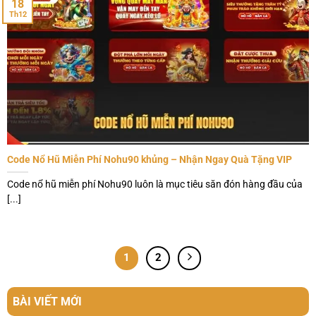
18
Th12
Code Nổ Hũ Miễn Phí Nohu90 khủng – Nhận Ngay Quà Tặng VIP
Code nổ hũ miễn phí Nohu90 luôn là mục tiêu săn đón hàng đầu của
[...]
1
2
BÀI VIẾT MỚI