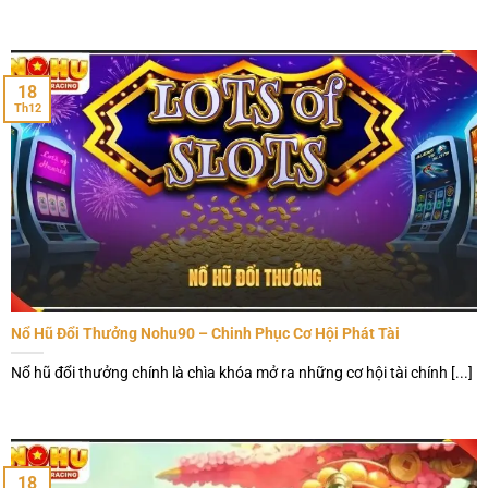
18
Th12
Nổ Hũ Đổi Thưởng Nohu90 – Chinh Phục Cơ Hội Phát Tài
Nổ hũ đổi thưởng chính là chìa khóa mở ra những cơ hội tài chính [...]
18