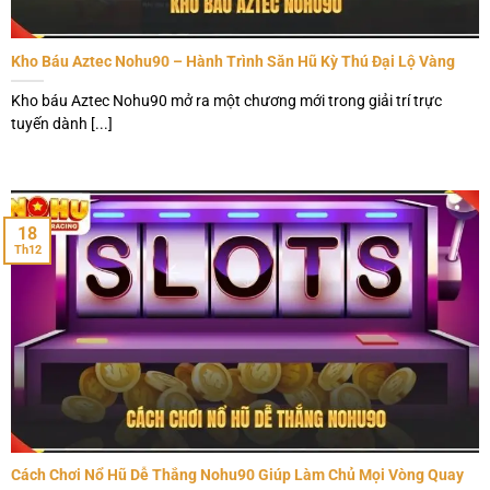
Kho Báu Aztec Nohu90 – Hành Trình Săn Hũ Kỳ Thú Đại Lộ Vàng
Kho báu Aztec Nohu90 mở ra một chương mới trong giải trí trực
tuyến dành [...]
18
Th12
Cách Chơi Nổ Hũ Dễ Thắng Nohu90 Giúp Làm Chủ Mọi Vòng Quay