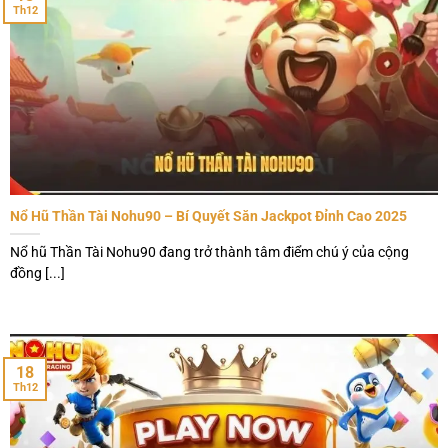
Th12
Nổ Hũ Thần Tài Nohu90 – Bí Quyết Săn Jackpot Đỉnh Cao 2025
Nổ hũ Thần Tài Nohu90 đang trở thành tâm điểm chú ý của cộng
đồng [...]
18
Th12