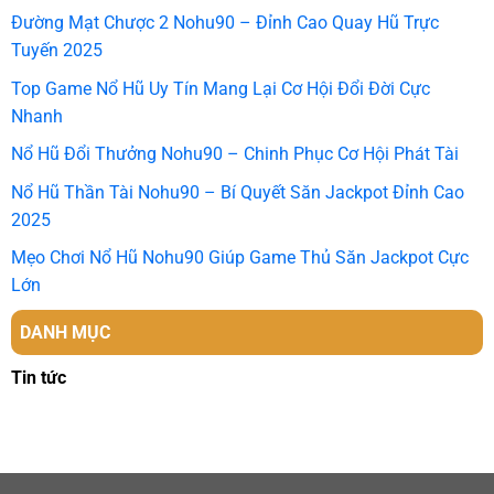
Đường Mạt Chược 2 Nohu90 – Đỉnh Cao Quay Hũ Trực
Tuyến 2025
Top Game Nổ Hũ Uy Tín Mang Lại Cơ Hội Đổi Đời Cực
Nhanh
Nổ Hũ Đổi Thưởng Nohu90 – Chinh Phục Cơ Hội Phát Tài
Nổ Hũ Thần Tài Nohu90 – Bí Quyết Săn Jackpot Đỉnh Cao
2025
Mẹo Chơi Nổ Hũ Nohu90 Giúp Game Thủ Săn Jackpot Cực
Lớn
DANH MỤC
Tin tức