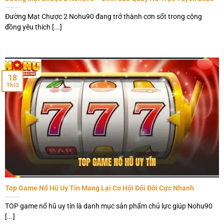
Đường Mạt Chược 2 Nohu90 đang trở thành cơn sốt trong cộng
đồng yêu thích [...]
18
Th12
Top Game Nổ Hũ Uy Tín Mang Lại Cơ Hội Đổi Đời Cực Nhanh
TOP game nổ hũ uy tín là danh mục sản phẩm chủ lực giúp Nohu90
[...]