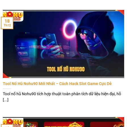
18
Th12
Tool Nổ Hũ Nohu90 Mới Nhất – Cách Hack Slot Game Cực Dễ
Tool nổ hũ Nohu90 tích hợp thuật toán phân tích dữ liệu hiện đại, hỗ
[...]