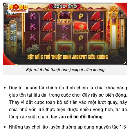
Bật mí 6 thủ thuật rinh jackpot siêu khủng
Duy trì nguồn tài chính ổn định chính là chìa khóa vàng
giúp tồn tại lâu dài trong cuộc chơi đầy rẫy sự biến động.
Thay vì đặt cược toàn bộ số tiền vào một lượt quay, hãy
chia nhỏ vốn để thực hiện được nhiều vòng hơn, từ đó
tăng xác suất chạm tay vào
nổ hũ đổi thưởng
.
Những tay chơi lão luyện thường áp dụng nguyên tắc 1-3-