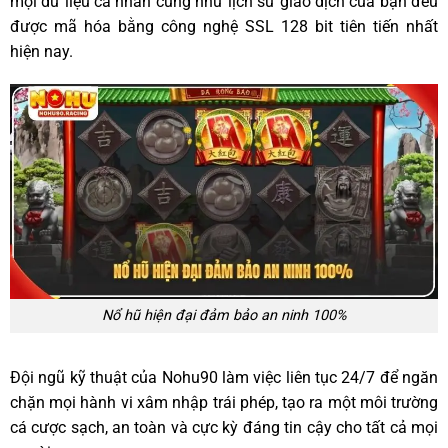
mọi dữ liệu cá nhân cũng như lịch sử giao dịch của bạn đều
được mã hóa bằng công nghệ SSL 128 bit tiên tiến nhất
hiện nay.
Nổ hũ hiện đại đảm bảo an ninh 100%
Đội ngũ kỹ thuật của Nohu90 làm việc liên tục 24/7 để ngăn
chặn mọi hành vi xâm nhập trái phép, tạo ra một môi trường
cá cược sạch, an toàn và cực kỳ đáng tin cậy cho tất cả mọi