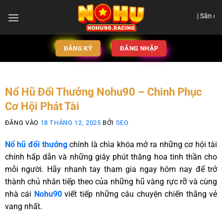
NOHU90.com | Sân chơi đỉnh ca
ĐĂNG KÝ
ĐĂNG NHẬP
Nổ Hũ Đổi Thưởng Nohu90 – Chinh Phục
Cơ Hội Phát Tài
ĐĂNG VÀO
18 THÁNG 12, 2025
BỞI
SEO
Nổ hũ đổi thưởng
chính là chìa khóa mở ra những cơ hội tài
chính hấp dẫn và những giây phút thăng hoa tinh thần cho
mỗi người. Hãy nhanh tay tham gia ngay hôm nay để trở
thành chủ nhân tiếp theo của những hũ vàng rực rỡ và cùng
nhà cái
Nohu90
viết tiếp những câu chuyện chiến thắng vẻ
vang nhất.