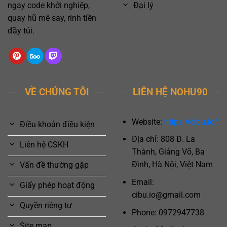
Đại lý
ngay code khởi nghiệp,
quay hũ mê say, rinh tiền
đầy túi.
VỀ CHÚNG TÔI
LIÊN HỆ NOHU90
Website:
https://cibu.io/
Điều khoản điều kiện
Địa chỉ: 808 Đ. La
Liên hệ CSKH
Thành, Giảng Võ, Ba
Đình, Hà Nội, Việt Nam
Vấn đề thường gặp
Email:
Giấy phép hoạt động
cibu.io@gmail.com
Quyền riêng tư
Phone: 0972947738
Site map