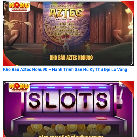
Kho Báu Aztec Nohu90 – Hành Trình Săn Hũ Kỳ Thú Đại Lộ Vàng