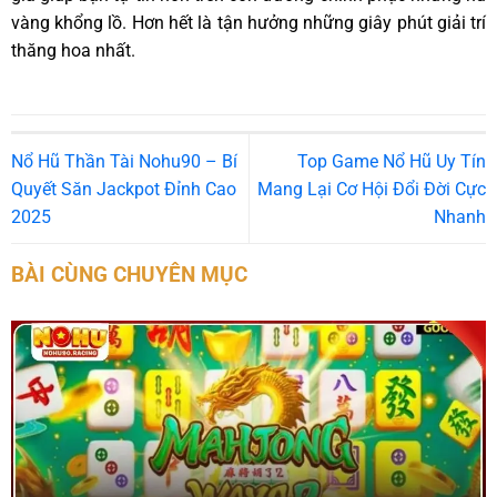
vàng khổng lồ. Hơn hết là tận hưởng những giây phút giải trí
thăng hoa nhất.
Nổ Hũ Thần Tài Nohu90 – Bí
Top Game Nổ Hũ Uy Tín
Quyết Săn Jackpot Đỉnh Cao
Mang Lại Cơ Hội Đổi Đời Cực
2025
Nhanh
BÀI CÙNG CHUYÊN MỤC