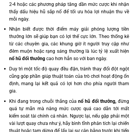
2-4 hoặc các phương pháp tăng dần mức cược khi nhận
thấy dấu hiệu hũ sắp nổ để tối ưu hóa lợi nhuận thu về
mỗi ngày.
Nhận biết được thời điểm máy giải phóng lượng tiền
thưởng lớn sẽ giúp bạn có lợi thế cực lớn. Theo thống kê
từ các chuyên gia, các khung giờ ít người truy cập như
đêm muộn hoặc rạng sáng thường là lúc tỷ lệ xuất hiện
nổ hũ đổi thưởng
cao hơn hẳn so với ban ngày.
Duy trì một tốc độ quay đều đặn, tránh thay đổi đột ngột
cũng góp phần giúp thuật toán của trò chơi hoạt động ổn
định, mang lại kết quả có lợi hơn cho phía người tham
gia.
Khi đang trong chuỗi thắng của
nổ hũ đổi thưởng,
đừng
quá tự mãn mà nâng mức cược quá cao dẫn tới mất
kiểm soát tài chính cá nhân. Ngược lại, nếu gặp phải một
vài lượt quay chưa như ý, hãy bình tĩnh phân tích lại chiến
thuật hoặc tạm dừng để lấy lại sự cân bằng trước khi tiếp