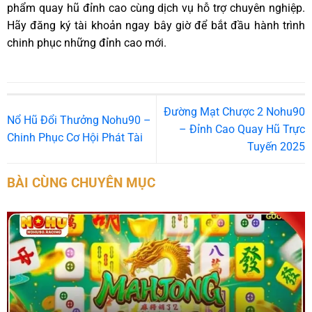
phẩm quay hũ đỉnh cao cùng dịch vụ hỗ trợ chuyên nghiệp.
Hãy đăng ký tài khoản ngay bây giờ để bắt đầu hành trình
chinh phục những đỉnh cao mới.
Đường Mạt Chược 2 Nohu90
Nổ Hũ Đổi Thưởng Nohu90 –
– Đỉnh Cao Quay Hũ Trực
Chinh Phục Cơ Hội Phát Tài
Tuyến 2025
BÀI CÙNG CHUYÊN MỤC