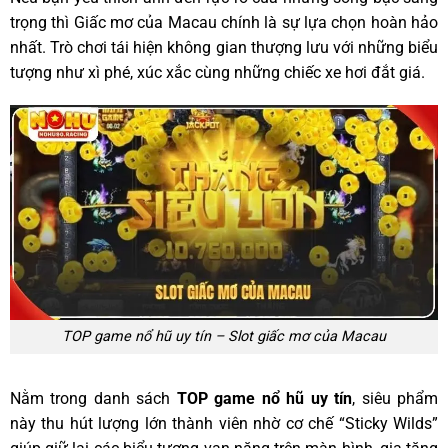
trọng thì Giấc mơ của Macau chính là sự lựa chọn hoàn hảo
nhất. Trò chơi tái hiện không gian thượng lưu với những biểu
tượng như xì phé, xúc xắc cùng những chiếc xe hơi đắt giá.
TOP game nổ hũ uy tín – Slot giấc mơ của Macau
Nằm trong danh sách
TOP game nổ hũ uy tín
, siêu phẩm
này thu hút lượng lớn thành viên nhờ cơ chế “Sticky Wilds”