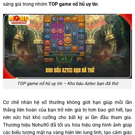
sáng giá trong nhóm
TOP game nổ hũ uy tín
.
TOP game nổ hũ uy tín – Kho báu Aztec bạn đã thử
Cơ chế nhân hệ số thưởng không giới hạn giúp mỗi lần
thắng liên hoàn của bạn trở nên giá trị hơn bao giờ hết, tạo
nên sức hút khó cưỡng cho bất kỳ ai lần đầu tham gia.
Thương hiệu Nohu90 đã tối ưu hóa hiệu ứng hình ảnh giúp
các biểu tượng mặt nạ vàng hiện lên lung linh, tạo cảm giác