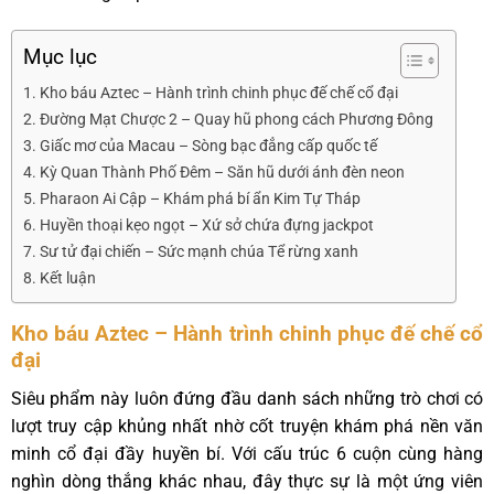
Mục lục
Kho báu Aztec – Hành trình chinh phục đế chế cổ đại
Đường Mạt Chược 2 – Quay hũ phong cách Phương Đông
Giấc mơ của Macau – Sòng bạc đẳng cấp quốc tế
Kỳ Quan Thành Phố Đêm – Săn hũ dưới ánh đèn neon
Pharaon Ai Cập – Khám phá bí ẩn Kim Tự Tháp
Huyền thoại kẹo ngọt – Xứ sở chứa đựng jackpot
Sư tử đại chiến – Sức mạnh chúa Tể rừng xanh
Kết luận
Kho báu Aztec – Hành trình chinh phục đế chế cổ
đại
Siêu phẩm này luôn đứng đầu danh sách những trò chơi có
lượt truy cập khủng nhất nhờ cốt truyện khám phá nền văn
minh cổ đại đầy huyền bí. Với cấu trúc 6 cuộn cùng hàng
nghìn dòng thắng khác nhau, đây thực sự là một ứng viên