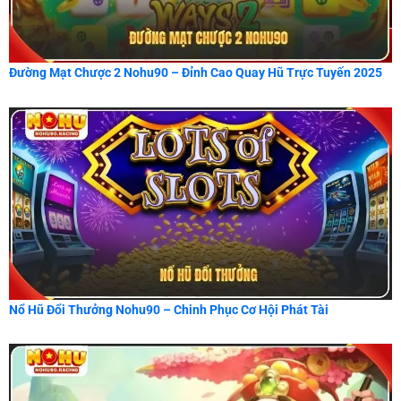
Đường Mạt Chược 2 Nohu90 – Đỉnh Cao Quay Hũ Trực Tuyến 2025
Nổ Hũ Đổi Thưởng Nohu90 – Chinh Phục Cơ Hội Phát Tài