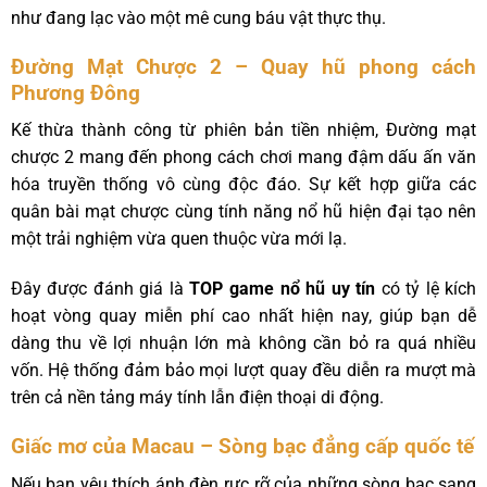
như đang lạc vào một mê cung báu vật thực thụ.
Đường Mạt Chược 2 – Quay hũ phong cách
Phương Đông
Kế thừa thành công từ phiên bản tiền nhiệm, Đường mạt
chược 2 mang đến phong cách chơi mang đậm dấu ấn văn
hóa truyền thống vô cùng độc đáo. Sự kết hợp giữa các
quân bài mạt chược cùng tính năng nổ hũ hiện đại tạo nên
một trải nghiệm vừa quen thuộc vừa mới lạ.
Đây được đánh giá là
TOP game nổ hũ uy tín
có tỷ lệ kích
hoạt vòng quay miễn phí cao nhất hiện nay, giúp bạn dễ
dàng thu về lợi nhuận lớn mà không cần bỏ ra quá nhiều
vốn. Hệ thống đảm bảo mọi lượt quay đều diễn ra mượt mà
trên cả nền tảng máy tính lẫn điện thoại di động.
Giấc mơ của Macau – Sòng bạc đẳng cấp quốc tế
Nếu bạn yêu thích ánh đèn rực rỡ của những sòng bạc sang