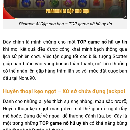
Pharaon Ai Cập cho bạn – TOP game nổ hũ uy tín
Đây chính là minh chứng cho một
TOP game nổ hũ uy tín
khi mọi kết quả đều được công khai minh bạch thông qua
lịch sử phiên chơi. Việc tận dụng tốt các biểu tượng Scatter
giúp bạn bước vào vòng bonus thần thánh, nơi tiền thưởng
có thể nhân lên gấp hàng trăm lần so với mức đặt cược ban
đầu tại Nohu90.
Huyền thoại kẹo ngọt – Xứ sở chứa đựng jackpot
Dành cho những ai yêu thích sự nhẹ nhàng, màu sắc rực rỡ,
Huyền thoại kẹo ngọt mang đến một thế giới đồ ngọt đầy
mê hoặc. Đừng để vẻ ngoài dễ thương đánh lừa, bởi đây là
một trong những
TOP game nổ hũ uy tín
có khả năng bùng